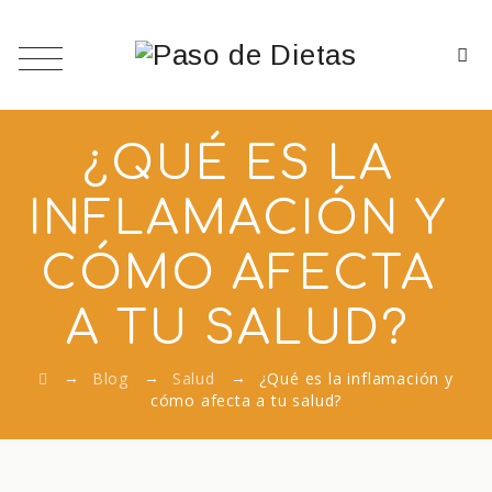
¿QUÉ ES LA
INFLAMACIÓN Y
CÓMO AFECTA
A TU SALUD?
→
→
→
Blog
Salud
¿Qué es la inflamación y
cómo afecta a tu salud?