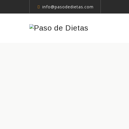
info@pasodedietas.com
Tu nutricionist
Un estilo de vi