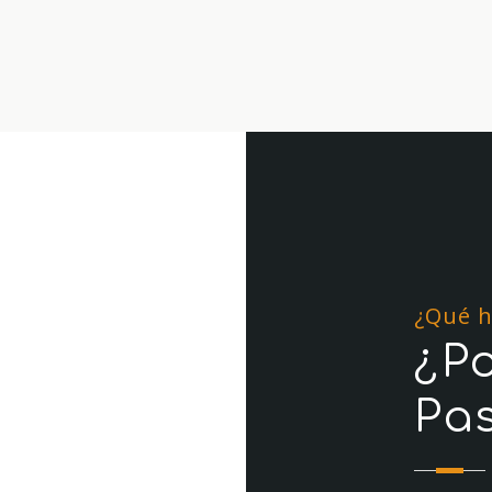
¿Qué 
¿P
tu primera
Pa
gratuita