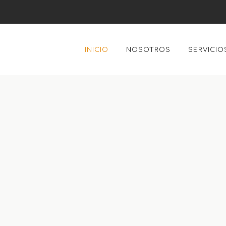
INICIO
NOSOTROS
SERVICIO
a online
Reserva 
consult
da