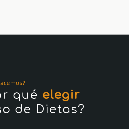
hacemos?
or qué
elegir
so de Dietas?