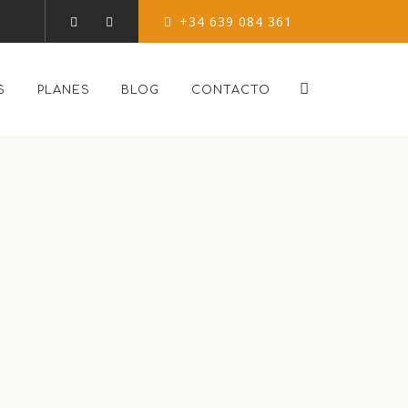
+34 639 084 361
S
PLANES
BLOG
CONTACTO
tu primera
a
gratuita
online.