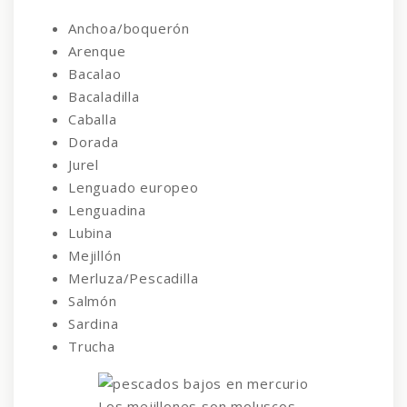
Anchoa/boquerón
Arenque
Bacalao
Bacaladilla
Caballa
Dorada
Jurel
Lenguado europeo
Lenguadina
Lubina
Mejillón
Merluza/Pescadilla
Salmón
Sardina
Trucha
Los mejillones son moluscos