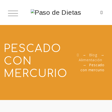
PESCADO
→
→
Blog
CON
Alimentación
→
Pescado
con mercurio
MERCURIO