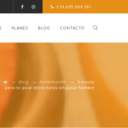
+34 639 084 361
S
PLANES
BLOG
CONTACTO
→
→
→
Blog
Alimentación
5 trucos
para no picar entre horas sin pasar hambre