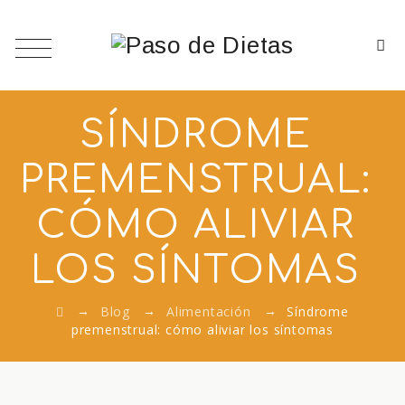
SÍNDROME
PREMENSTRUAL:
CÓMO ALIVIAR
LOS SÍNTOMAS
→
→
→
Blog
Alimentación
Síndrome
premenstrual: cómo aliviar los síntomas