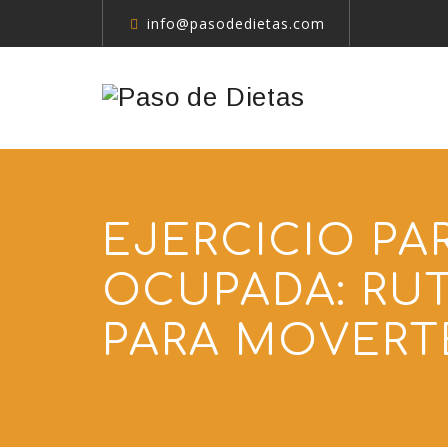
info@pasodedietas.com
EJERCICIO PA
OCUPADA: RUT
PARA MOVERT