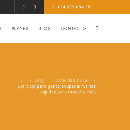
+34 639 084 361
S
PLANES
BLOG
CONTACTO
→
→
→
Blog
Actividad física
Ejercicio para gente ocupada: rutinas
rápidas para moverte más