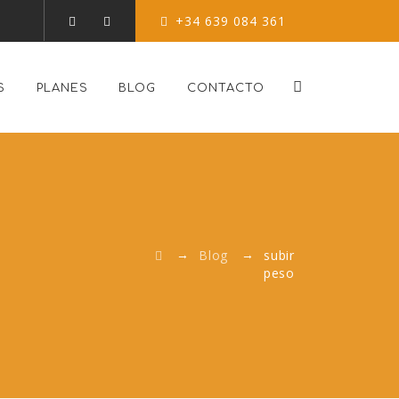
+34 639 084 361
S
PLANES
BLOG
CONTACTO
→
→
Blog
subir
peso