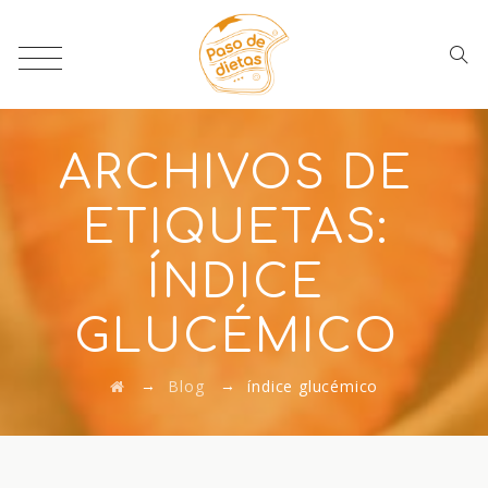
ARCHIVOS DE
ETIQUETAS:
ÍNDICE
GLUCÉMICO
→
→
Blog
índice glucémico