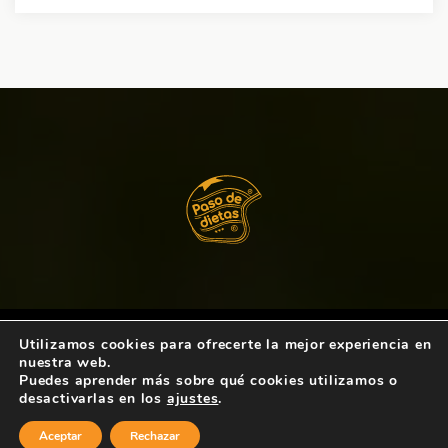
Utilizamos cookies para ofrecerte la mejor experiencia en
Copyright © 2021
Paso de Dietas
. Todos los
nuestra web.
derechos reservados.
Puedes aprender más sobre qué cookies utilizamos o
desactivarlas en los
ajustes
.
Política de Privacidad
Política de cookies
Aceptar
Rechazar
Aviso legal LSSI – CE