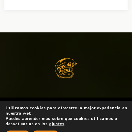
Utilizamos cookies para ofrecerte la mejor experiencia en
Copyright © 2021
Paso de Dietas
. Todos los
nuestra web.
derechos reservados.
Puedes aprender más sobre qué cookies utilizamos o
desactivarlas en los
ajustes
.
Política de Privacidad
Política de cookies