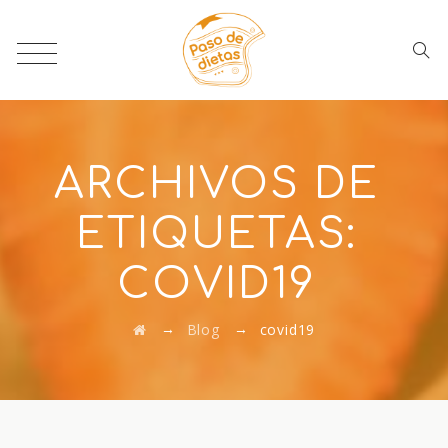
ARCHIVOS DE
ETIQUETAS:
COVID19
→
→
Blog
covid19