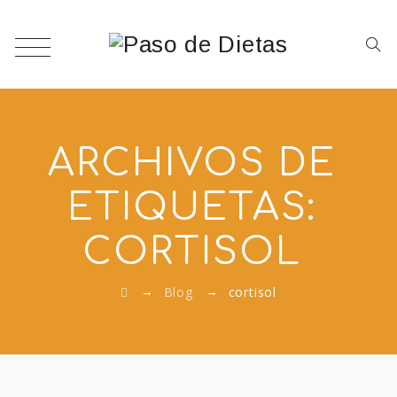
ARCHIVOS DE
ETIQUETAS:
CORTISOL
→
→
Blog
cortisol