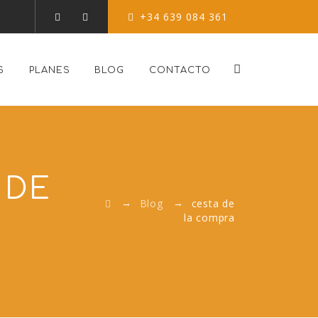
+34 639 084 361
S
PLANES
BLOG
CONTACTO
 DE
→
→
Blog
cesta de
la compra