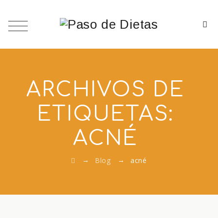
ARCHIVOS DE
ETIQUETAS:
ACNÉ
→
→
Blog
acné