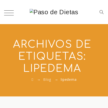
ARCHIVOS DE
ETIQUETAS:
LIPEDEMA
→
→
Blog
lipedema