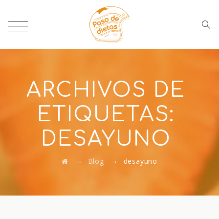
ARCHIVOS DE
ETIQUETAS:
DESAYUNO
→
→
Blog
desayuno