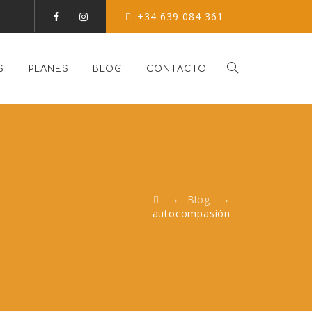
+34 639 084 361
S
PLANES
BLOG
CONTACTO
→
→
Blog
autocompasión