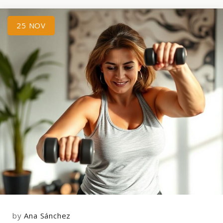
25
NOV
by
Ana Sánchez